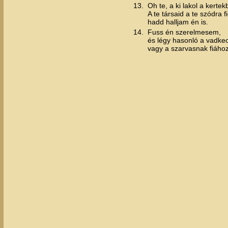
13.
Oh te, a ki lakol a kertek
A te társaid a te szódra 
hadd halljam én is.
14.
Fuss én szerelmesem,
és légy hasonló a vadke
vagy a szarvasnak fiához