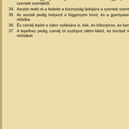
szentek szentjétől.
34.
Azután tedd rá a fedelet a bizonyság ládájára a szentek szent
35.
Az asztalt pedig helyezd a függönyön kívül, és a gyertyatart
oldalba.
36.
És csinálj leplet a sátor nyilására is, kék, és bíborpiros, és 
37.
A lepelhez pedig csinálj öt oszlopot sittim-fából, és borít
réztalpat.