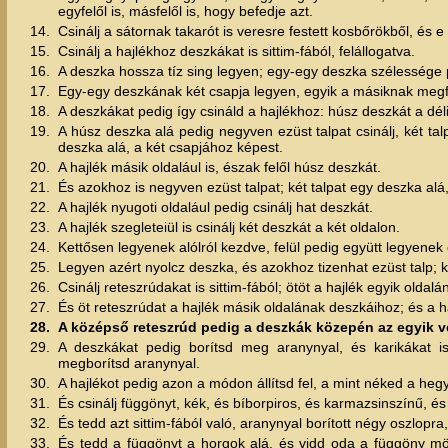
egyfelől is, másfelől is, hogy befedje azt.
14.
Csinálj a sátornak takarót is veresre festett kosbőrökből, és e
15.
Csinálj a hajlékhoz deszkákat is sittim-fából, felállogatva.
16.
A deszka hossza tíz sing legyen; egy-egy deszka szélessége 
17.
Egy-egy deszkának két csapja legyen, egyik a másiknak megfel
18.
A deszkákat pedig így csináld a hajlékhoz: húsz deszkát a déli 
19.
A húsz deszka alá pedig negyven ezüst talpat csinálj, két ta
deszka alá, a két csapjához képest.
20.
A hajlék másik oldalául is, észak felől húsz deszkát.
21.
És azokhoz is negyven ezüst talpat; két talpat egy deszka alá,
22.
A hajlék nyugoti oldalául pedig csinálj hat deszkát.
23.
A hajlék szegleteiül is csinálj két deszkát a két oldalon.
24.
Kettősen legyenek alólról kezdve, felül pedig együtt legyenek
25.
Legyen azért nyolcz deszka, és azokhoz tizenhat ezüst talp; ké
26.
Csinálj reteszrúdakat is sittim-fából; ötöt a hajlék egyik oldal
27.
És öt reteszrúdat a hajlék másik oldalának deszkáihoz; és a ha
28.
A középső reteszrúd pedig a deszkák közepén az egyik vé
29.
A deszkákat pedig borítsd meg aranynyal, és karikákat is
megborítsd aranynyal.
30.
A hajlékot pedig azon a módon állítsd fel, a mint néked a hegy
31.
És csinálj függönyt, kék, és bíborpiros, és karmazsinszínű, é
32.
És tedd azt sittim-fából való, aranynyal borított négy oszlop
33.
És tedd a függönyt a horgok alá, és vidd oda a függöny mö