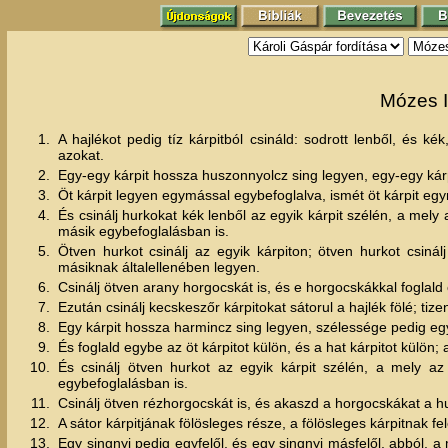
Mózes I
1.
A hajlékot pedig tíz kárpitból csináld: sodrott lenből, és 
azokat.
2.
Egy-egy kárpit hossza huszonnyolcz sing legyen, egy-egy kár
3.
Öt kárpit legyen egymással egybefoglalva, ismét öt kárpit eg
4.
És csinálj hurkokat kék lenből az egyik kárpit szélén, a mely 
másik egybefoglalásban is.
5.
Ötven hurkot csinálj az egyik kárpiton; ötven hurkot csiná
másiknak általellenében legyen.
6.
Csinálj ötven arany horgocskát is, és e horgocskákkal foglald
7.
Ezután csinálj kecskeszőr kárpitokat sátorul a hajlék fölé; tizene
8.
Egy kárpit hossza harmincz sing legyen, szélessége pedig egy
9.
És foglald egybe az öt kárpitot külön, és a hat kárpitot külön; a
10.
És csinálj ötven hurkot az egyik kárpit szélén, a mely az
egybefoglalásban is.
11.
Csinálj ötven rézhorgocskát is, és akaszd a horgocskákat a h
12.
A sátor kárpitjának fölösleges része, a fölösleges kárpitnak fe
13.
Egy singnyi pedig egyfelől, és egy singnyi másfelől, abból, a 