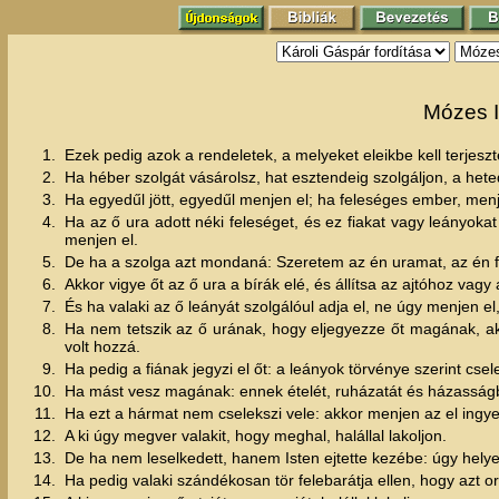
Mózes I
1.
Ezek pedig azok a rendeletek, a melyeket eleikbe kell terjesz
2.
Ha héber szolgát vásárolsz, hat esztendeig szolgáljon, a hete
3.
Ha egyedűl jött, egyedűl menjen el; ha feleséges ember, menje
4.
Ha az ő ura adott néki feleséget, és ez fiakat vagy leányoka
menjen el.
5.
De ha a szolga azt mondaná: Szeretem az én uramat, az én f
6.
Akkor vigye őt az ő ura a bírák elé, és állítsa az ajtóhoz vagy a
7.
És ha valaki az ő leányát szolgálóul adja el, ne úgy menjen e
8.
Ha nem tetszik az ő urának, hogy eljegyezze őt magának, akk
volt hozzá.
9.
Ha pedig a fiának jegyzi el őt: a leányok törvénye szerint csel
10.
Ha mást vesz magának: ennek ételét, ruházatát és házasságbel
11.
Ha ezt a hármat nem cselekszi vele: akkor menjen az el ingyen
12.
A ki úgy megver valakit, hogy meghal, halállal lakoljon.
13.
De ha nem leselkedett, hanem Isten ejtette kezébe: úgy hely
14.
Ha pedig valaki szándékosan tör felebarátja ellen, hogy azt orv