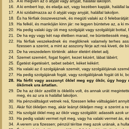
15.
A ki megveri az ő atyját vagy anyját, halállal lakoljon.
16.
A ki embert lop, és eladja azt, vagy kezében kapják, halállal la
17.
A ki szidalmazza az ő atyját vagy anyját, halállal lakoljon.
18.
És ha férfiak összevesznek, és megüti valaki az ő felebarátj
19.
Ha felkél, és mankóján kinn jár: ne legyen büntetve az, a ki 
20.
Ha pedig valaki úgy üti meg szolgáját vagy szolgálóját bottal
21.
De ha egy vagy két nap életben marad, ne büntettessék meg,
22.
Ha férfiak veszekednek és meglöknek valamely terhes assz
fizessen a szerint, a mint az asszony férje azt reá kiveti, de bí
23.
De ha veszedelem történik: akkor életért életet adj.
24.
Szemet szemért, fogat fogért, kezet kézért, lábat lábért;
25.
Égetést égetésért, sebet sebért, kéket kékért.
26.
Ha valaki az ő szolgájának szemét, vagy szolgálójának szemé
27.
Ha pedig szolgájának fogát, vagy szolgálójának fogát üti ki, 
28.
Ha férfit vagy asszonyt öklel meg egy ökör, úgy hogy
ökörnek ura ártatlan.
29.
De ha az ökör azelőtt is öklelős volt, és annak urát megintet
meg, és az ura is halállal lakoljon.
30.
Ha pénzváltságot vetnek reá, fizessen lelke váltságáért annyit
31.
Akár fiút ökleljen meg, akár leányt ökleljen meg: e szerint a re
32.
Ha szolgát öklel meg az ökör vagy szolgálót: adassék azok u
33.
Ha pedig valaki vermet nyit meg, vagy ha valaki vermet ás, é
34.
A verem ura fizessen; pénzül térítse meg azok urának, a hull