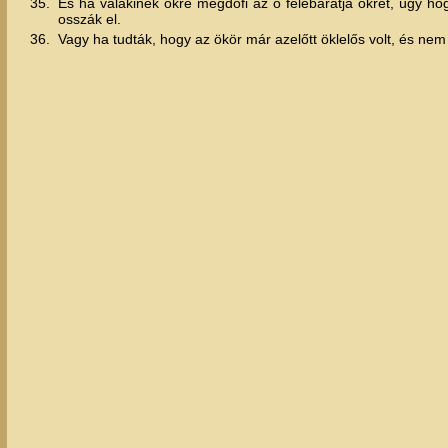
35.
És ha valakinek ökre megdöfi az ő felebarátja ökrét, úgy hog
osszák el.
36.
Vagy ha tudták, hogy az ökör már azelőtt öklelős volt, és nem 