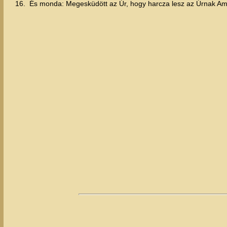
16.
És monda: Megesküdött az Úr, hogy harcza lesz az Úrnak Am