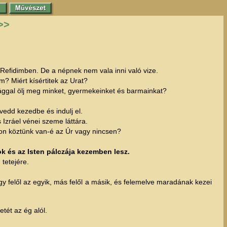
>>
k Refidimben. De a népnek nem vala inni való vize.
? Miért kísértitek az Urat?
ággal ölj meg minket, gyermekeinket és barmainkat?
vedd kezedbe és indulj el.
 Izráel vénei szeme láttára.
jon köztünk van-é az Úr vagy nincsen?
k és az Isten pálczája kezemben lesz.
tetejére.
gy felől az egyik, más felől a másik, és felemelve maradának kezei
ét az ég alól.