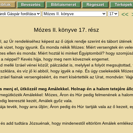
<<
Mózes II. könyve 17. rész
ól, az Úr rendeléséhez képest az ő útjok rendje szerint és tábort üténe
 vizet, hogy igyunk. És monda nékik Mózes: Miért versengtek én velem
zes ellen és monda: Miért hoztál ki minket Égyiptomból? hogy szomjús
l a néppel? Kevés hijja, hogy meg nem köveznek engemet.
ellé Izráel vénei közűl; pálczádat is, melylyel a folyót megsujtottad, 
 sziklára, és víz jő ki abból, hogy igyék a nép. És úgy cselekedék Mózes
áel fiainak versengéséért, és mert kísértették az Urat, mondván: Vaj
menj el, ütközzél meg Amálekkel. Holnap én a halom tetejére állo
 megütközék Amálekkel: Mózes, Áron és Húr pedig felmenének a halom 
edig leereszté kezét, Amálek győz vala.
 tevék, hogy arra űljön; Áron pedig és Húr tartják vala az ő kezeit, e
s add tudtára Józsuénak, hogy mindenestől eltörlöm Amálek emlékezet