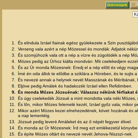
1.
És elindula Izráel fiainak egész gyülekezete a Szin pusztájáb
2.
Verseng vala azért a nép Mózessel és mondák: Adjatok nékünk
3.
És szomjúhozik vala ott a nép a vízre és zúgolódék a nép Mó
4.
Mózes pedig az Úrhoz kiálta mondván: Mit cselekedjem ezze
5.
És az Úr monda Mózesnek: Eredj el a nép előtt és végy magad m
6.
Ímé én oda állok te elődbe a sziklára a Hóreben, és te sujts a
7.
És nevezé annak a helynek nevét Masszának és Méribának, Izr
8.
Eljöve pedig Amálek és hadakozék Izráel ellen Refidimben.
9.
És monda Mózes Józsuénak: Válaszsz nékünk férfiakat és 
10.
És úgy cselekedék Józsué a mint mondotta vala néki Mózes,
11.
És lőn, mikor Mózes felemelé kezét, Izráel győz vala; mikor p
12.
Mikor azért Mózes kezei elnehezedének, követ hozának és alája
a nap lementéig.
13.
Józsué pedig leveré Amáleket és az ő népét fegyver élivel.
14.
És monda az Úr Mózesnek: Írd meg ezt emlékezetül könyvbe é
15.
És építe Mózes oltárt és nevezé nevét Jehova-Niszszi-nek.