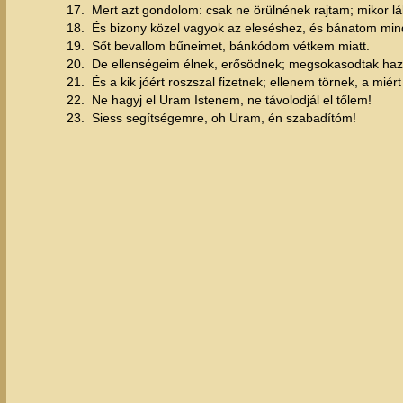
17.
Mert azt gondolom: csak ne örülnének rajtam; mikor l
18.
És bizony közel vagyok az eleséshez, és bánatom mind
19.
Sőt bevallom bűneimet, bánkódom vétkem miatt.
20.
De ellenségeim élnek, erősödnek; megsokasodtak haz
21.
És a kik jóért roszszal fizetnek; ellenem törnek, a miér
22.
Ne hagyj el Uram Istenem, ne távolodjál el tőlem!
23.
Siess segítségemre, oh Uram, én szabadítóm!