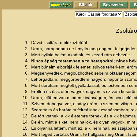
Zsoltár
1.
Dávid zsoltára emlékeztetőül.
2.
Uram, haragodban ne fenyíts meg engem; felgerjedé
3.
Mert nyilaid belém akadtak, és kezed rám nehezült.
4.
Nincs épség testemben a te haragodtól; nincs bék
5.
Mert bűneim elborítják fejemet; súlyos teherként, erőm 
6.
Megsenyvedtek, megbűzhödtek sebeim oktalanságom 
7.
Lehorgadtam, meggörbedtem nagyon; naponta szomor
8.
Mert derekam megtelt gyulladással, és testemben sem
9.
Erőtlen és összetört vagyok nagyon, s szívem keserűsé
10.
Uram, előtted van minden kívánságom, és nincs előled
11.
Szívem dobogva ver, elhágy erőm, s szemem világa - 
12.
Szeretteim és barátaim félreállanak csapásomban; ro
13.
De tőrt vetnek, a kik életemre törnek, és a kik bajom
14.
De én, mint a siket, nem hallok, és olyan vagyok, mint a
15.
És olyanná lettem, mint az, a ki nem hall, és szájában
16.
Mert téged vártalak Uram, te hallgass meg Uram, Iste