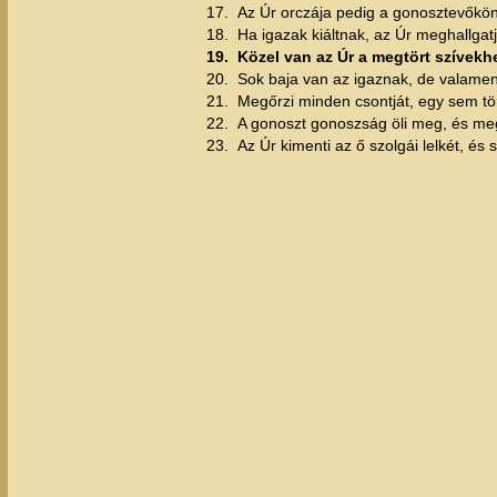
17.
Az Úr orczája pedig a gonosztevőkön 
18.
Ha igazak kiáltnak, az Úr meghallgat
19.
Közel van az Úr a megtört szívekhe
20.
Sok baja van az igaznak, de valamenn
21.
Megőrzi minden csontját, egy sem tö
22.
A gonoszt gonoszság öli meg, és megl
23.
Az Úr kimenti az ő szolgái lelkét, és 