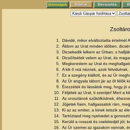
Zsoltár
1.
Dávidé, mikor elváltoztatta értelmét 
2.
Áldom az Urat minden időben, dicsé
3.
Dicsekedik lelkem az Úrban; s halljá
4.
Dicsőítsétek velem az Urat, és magas
5.
Megkerestem az Urat és meghallgato
6.
A kik ő reá néznek, azok felvidulnak
7.
Ez a szegény kiáltott, és az Úr megha
8.
Az Úr angyala tábort jár az őt félők k
9.
Érezzétek és lássátok meg, hogy jó a
10.
Féljétek az Urat, ti szentjei! Mert a k
11.
Az oroszlánok szűkölködnek, éheznek
12.
Jőjjetek fiaim, hallgassatok rám, megt
13.
Ki az az ember, a kinek tetszik az él
14.
Tartóztasd meg nyelvedet a gonosztól
15.
Kerüld a rosszat és cselekedjél jót;
16.
Az Úr szemei az igazakon vannak, és 