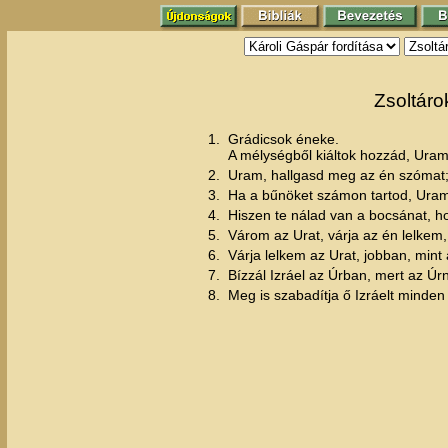
Zsoltáro
1.
Grádicsok éneke.
A mélységből kiáltok hozzád, Uram
2.
Uram, hallgasd meg az én szómat;
3.
Ha a bűnöket számon tartod, Ura
4.
Hiszen te nálad van a bocsánat, ho
5.
Várom az Urat, várja az én lelkem,
6.
Várja lelkem az Urat, jobban, mint 
7.
Bízzál Izráel az Úrban, mert az Ú
8.
Meg is szabadítja ő Izráelt minden