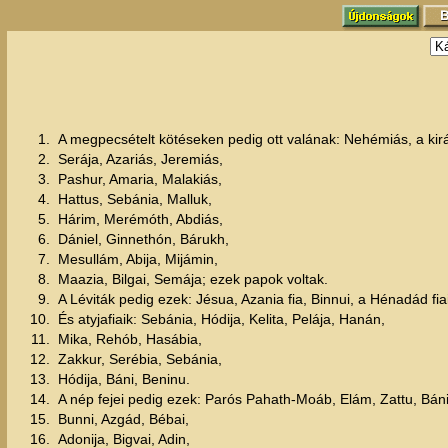
1.
A megpecsételt kötéseken pedig ott valának: Nehémiás, a királ
2.
Serája, Azariás, Jeremiás,
3.
Pashur, Amaria, Malakiás,
4.
Hattus, Sebánia, Malluk,
5.
Hárim, Merémóth, Abdiás,
6.
Dániel, Ginnethón, Bárukh,
7.
Mesullám, Abija, Mijámin,
8.
Maazia, Bilgai, Semája; ezek papok voltak.
9.
A Léviták pedig ezek: Jésua, Azania fia, Binnui, a Hénadád fia
10.
És atyjafiaik: Sebánia, Hódija, Kelita, Pelája, Hanán,
11.
Mika, Rehób, Hasábia,
12.
Zakkur, Serébia, Sebánia,
13.
Hódija, Báni, Beninu.
14.
A nép fejei pedig ezek: Parós Pahath-Moáb, Elám, Zattu, Báni
15.
Bunni, Azgád, Bébai,
16.
Adonija, Bigvai, Adin,