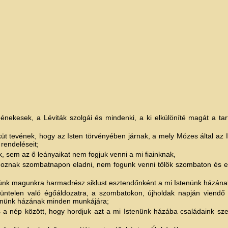
énekesek, a Léviták szolgái és mindenki, a ki elkülöníté magát a tart
sküt tevének, hogy az Isten törvényében járnak, a mely Mózes által az I
rendeléseit;
, sem az ő leányaikat nem fogjuk venni a mi fiainknak,
 hoznak szombatnapon eladni, nem fogunk venni tőlök szombaton és e
ünk magunkra harmadrész siklust esztendőnként a mi Istenünk házának
züntelen való égőáldozatra, a szombatokon, újholdak napján viendő
stenünk házának minden munkájára;
s a nép között, hogy hordjuk azt a mi Istenünk házába családaink sz