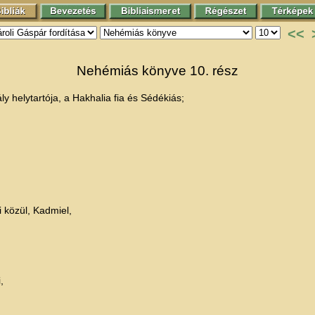
<<
Nehémiás könyve 10. rész
y helytartója, a Hakhalia fia és Sédékiás;
i közül, Kadmiel,
,