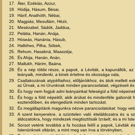
17.
Áter, Ezékiás, Azzur,
18.
Hódija, Hásum, Bésai,
19.
Hárif, Anathóth, Nébai,
20.
Magpiás, Mesullám, Hézir,
21.
Mesézabel, Sádók, Jaddua,
22.
Pelátia, Hanán, Anája,
23.
Hóseás, Hanánia, Hásub,
24.
Hallóhes, Pilha, Sóbek,
25.
Rehum, Hasabná, Maaszéja,
26.
És Ahija, Hanán, Anán,
27.
Mallukh, Hárim, Baána.
28.
És a nép többi része, a papok, a Léviták, a kapunállók, az 
leányaik, mindenki, a kinek értelme és okossága vala,
29.
Csatlakozának atyjokfiaihoz, előljáróikhoz, és átok mellett e
az Úrnak, a mi Urunknak minden parancsolatait, végzéseit és 
30.
És hogy nem fogjuk adni leányainkat feleségül a föld népeinek
31.
És hogy a föld népeitől, akik árúkat és mindenféle gabonát
esztendőben, és elengedünk minden tartozást.
32.
És megállapítánk magunkra nézve parancsolatokat: hogy vet
33.
A szent kenyerekre, a szüntelen való ételáldozatra és a s
áldozatokra, hogy mindezek megtisztítsák Izráelt; és a mi I
34.
Sorsot veténk továbbá a fa hozása felől a papok, Léviták é
Istenünknek oltárán, a mint meg van írva a törvényben,