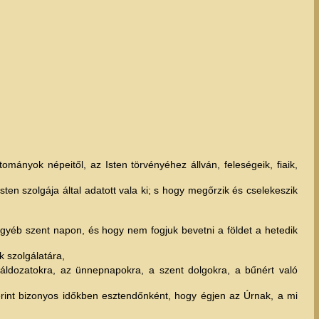
ományok népeitől, az Isten törvényéhez állván, feleségeik, fiaik,
sten szolgája által adatott vala ki; s hogy megőrzik és cselekeszik
gyéb szent napon, és hogy nem fogjuk bevetni a földet a hetedik
 szolgálatára,
 áldozatokra, az ünnepnapokra, a szent dolgokra, a bűnért való
erint bizonyos időkben esztendőnként, hogy égjen az Úrnak, a mi