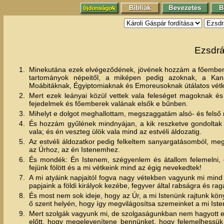
Ezsdrá
1.
Minekutána ezek elvégeződének, jövének hozzám a főembere
tartományok népeitől, a miképen pedig azoknak, a Kan
Moábitáknak, Égyiptomiaknak és Emoreusoknak útálatos vétke s
2.
Mert ezek leányai közül vettek vala feleséget magoknak és
fejedelmek és főemberek valának elsők e bűnben.
3.
Mihelyt e dolgot meghallottam, megszaggatám alsó- és felső r
4.
És hozzám gyűlének mindnyájan, a kik reszketve gondoltak I
vala; és én veszteg ülök vala mind az estvéli áldozatig.
5.
Az estvéli áldozatkor pedig felkeltem sanyargatásomból, meg
az Úrhoz, az én Istenemhez.
6.
És mondék: Én Istenem, szégyenlem és átallom felemelni, 
fejünk fölött és a mi vétkeink mind az égig nevekedtek!
7.
A mi atyáink napjaitól fogva nagy vétekben vagyunk mi mind 
papjaink a földi királyok kezébe, fegyver által rabságra és r
8.
És most nem sok ideje, hogy az Úr, a mi Istenünk rajtunk kö
ő szent helyén, hogy így megvilágosítsa szemeinket a mi Is
9.
Mert szolgák vagyunk mi, de szolgaságunkban nem hagyott el 
előtt, hogy megelevenítene bennünket, hogy felemelhessü