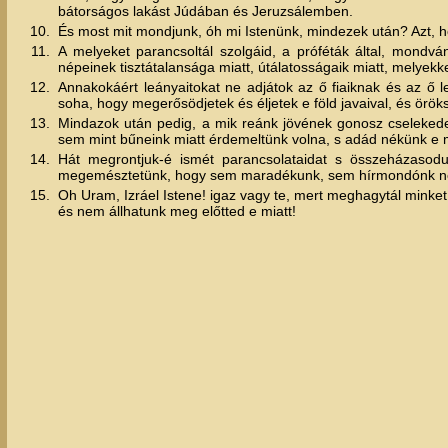
bátorságos lakást Júdában és Jeruzsálemben.
10.
És most mit mondjunk, óh mi Istenünk, mindezek után? Azt, h
11.
A melyeket parancsoltál szolgáid, a próféták által, mondván
népeinek tisztátalansága miatt, útálatosságaik miatt, melyekke
12.
Annakokáért leányaitokat ne adjátok az ő fiaiknak és az ő l
soha, hogy megerősödjetek és éljetek e föld javaival, és örö
13.
Mindazok után pedig, a mik reánk jövének gonosz cselekedet
sem mint bűneink miatt érdemeltünk volna, s adád nékünk e 
14.
Hát megrontjuk-é ismét parancsolataidat s összeházasod
megemésztetünk, hogy sem maradékunk, sem hírmondónk n
15.
Oh Uram, Izráel Istene! igaz vagy te, mert meghagytál minke
és nem állhatunk meg előtted e miatt!