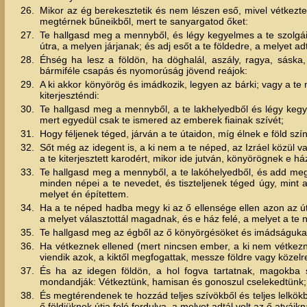
26.
Mikor az ég berekesztetik és nem lészen eső, mivel vétkezte
megtérnek bűneikből, mert te sanyargatod őket:
27.
Te hallgasd meg a mennyből, és légy kegyelmes a te szolgá
útra, a melyen járjanak; és adj esőt a te földedre, a melyet a
28.
Éhség ha lesz a földön, ha döghalál, aszály, ragya, sáska
bármiféle csapás és nyomorúság jövend reájok:
29.
A ki akkor könyörög és imádkozik, legyen az bárki; vagy a te n
kiterjeszténdi:
30.
Te hallgasd meg a mennyből, a te lakhelyedből és légy kegye
mert egyedül csak te ismered az emberek fiainak szívét;
31.
Hogy féljenek téged, járván a te útaidon, míg élnek e föld szín
32.
Sőt még az idegent is, a ki nem a te néped, az Izráel közül v
a te kiterjesztett karodért, mikor ide jutván, könyörögnek e h
33.
Te hallgasd meg a mennyből, a te lakóhelyedből, és add me
minden népei a te nevedet, és tiszteljenek téged úgy, mint 
melyet én építettem.
34.
Ha a te néped hadba megy ki az ő ellensége ellen azon az út
a melyet választottál magadnak, és e ház felé, a melyet a te
35.
Te hallgasd meg az égből az ő könyörgésöket és imádságukat
36.
Ha vétkeznek ellened (mert nincsen ember, a ki nem vétke
viendik azok, a kiktől megfogattak, messze földre vagy közelr
37.
És ha az idegen földön, a hol fogva tartatnak, magokba 
mondandják: Vétkeztünk, hamisan és gonoszul cselekedtünk;
38.
És megtérendenek te hozzád teljes szívökből és teljes lelkök
ő földjüknek útja felé fordulva, a melyet adtál volt az ő atyái