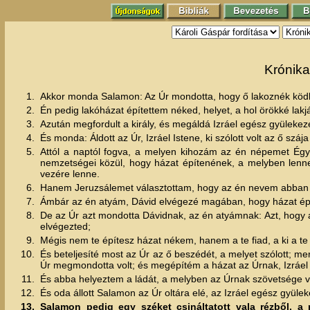
Krónika
1.
Akkor monda Salamon: Az Úr mondotta, hogy ő lakoznék köd
2.
Én pedig lakóházat építettem néked, helyet, a hol örökké lakjá
3.
Azután megfordult a király, és megáldá Izráel egész gyülekezet
4.
És monda: Áldott az Úr, Izráel Istene, ki szólott volt az ő sz
5.
Attól a naptól fogva, a melyen kihozám az én népemet Égy
nemzetségei közül, hogy házat építenének, a melyben lenn
vezére lenne.
6.
Hanem Jeruzsálemet választottam, hogy az én nevem abban l
7.
Ámbár az én atyám, Dávid elvégezé magában, hogy házat épít
8.
De az Úr azt mondotta Dávidnak, az én atyámnak: Azt, hogy a
elvégezted;
9.
Mégis nem te építesz házat nékem, hanem a te fiad, a ki a t
10.
És beteljesíté most az Úr az ő beszédét, a melyet szólott; mer
Úr megmondotta volt; és megépítém a házat az Úrnak, Izráel
11.
És abba helyeztem a ládát, a melyben az Úrnak szövetsége van,
12.
És oda állott Salamon az Úr oltára elé, az Izráel egész gyülek
13.
Salamon pedig egy széket csináltatott vala rézből, a