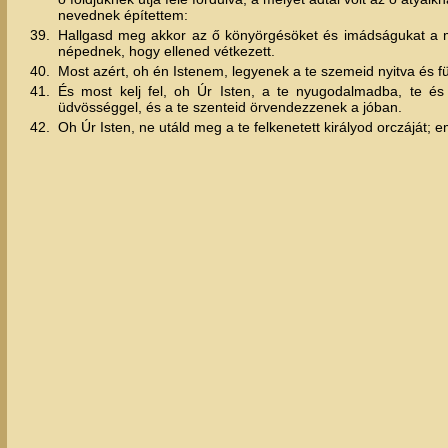
nevednek építettem:
39.
Hallgasd meg akkor az ő könyörgésöket és imádságukat a me
népednek, hogy ellened vétkezett.
40.
Most azért, oh én Istenem, legyenek a te szemeid nyitva és f
41.
És most kelj fel, oh Úr Isten, a te nyugodalmadba, te és 
üdvösséggel, és a te szenteid örvendezzenek a jóban.
42.
Oh Úr Isten, ne utáld meg a te felkenetett királyod orczáját;