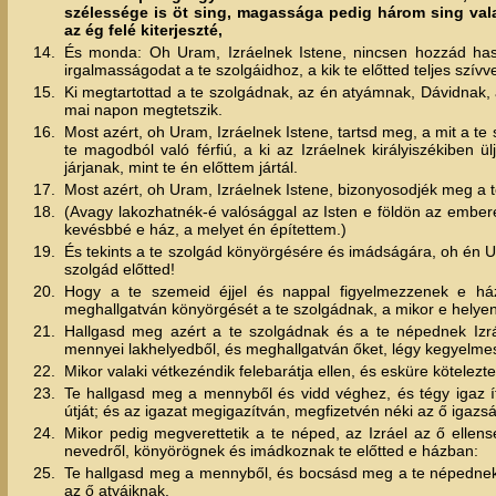
szélessége is öt sing, magassága pedig három sing vala. 
az ég felé kiterjeszté,
14.
És monda: Oh Uram, Izráelnek Istene, nincsen hozzád has
irgalmasságodat a te szolgáidhoz, a kik te előtted teljes szívve
15.
Ki megtartottad a te szolgádnak, az én atyámnak, Dávidnak, a 
mai napon megtetszik.
16.
Most azért, oh Uram, Izráelnek Istene, tartsd meg, a mit a t
te magodból való férfiú, a ki az Izráelnek királyiszékiben 
járjanak, mint te én előttem jártál.
17.
Most azért, oh Uram, Izráelnek Istene, bizonyosodjék meg a t
18.
(Avagy lakozhatnék-é valósággal az Isten e földön az embe
kevésbbé e ház, a melyet én építettem.)
19.
És tekints a te szolgád könyörgésére és imádságára, oh én U
szolgád előtted!
20.
Hogy a te szemeid éjjel és nappal figyelmezzenek e há
meghallgatván könyörgését a te szolgádnak, a mikor e helye
21.
Hallgasd meg azért a te szolgádnak és a te népednek Izr
mennyei lakhelyedből, és meghallgatván őket, légy kegyelme
22.
Mikor valaki vétkezéndik felebarátja ellen, és esküre kötelez
23.
Te hallgasd meg a mennyből és vidd véghez, és tégy igaz íté
útját; és az igazat megigazítván, megfizetvén néki az ő igazsá
24.
Mikor pedig megverettetik a te néped, az Izráel az ő ellensé
nevedről, könyörögnek és imádkoznak te előtted e házban:
25.
Te hallgasd meg a mennyből, és bocsásd meg a te népednek, a
az ő atyáiknak.