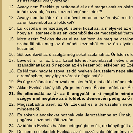
az Assiriabeli király kezéből!
12.
Avagy nem Ezékiás pusztította-é el az ő magaslatait és oltár
imádkozzatok, és csak azon tömjénezzetek?!
13.
Avagy nem tudjátok-é, mit műveltem én és az én atyáim e fö
az én kezemből az ő földöket?
14.
És kicsoda e nemzetségek istenei közül az, a melyeket az én
hogy a ti Istenetek is az én kezemből titeket megszabadíthat
15.
Most azért Ezékiás titeket el ne ámítson és meg ne csaljo
szabadíthatta meg az ő népét kezemből és az én atyáim k
kezemből!
16.
Sőt ezenkivül az ő szolgái még sokat szólának az Úr Isten elle
17.
Levelet is íra, az Urat, Izráel Istenét káromlással illetvé
szabadíthatták az ő népöket az én kezemből: ekképen az Ezé
18.
És kiáltnak nagy felszóval zsidó nyelven Jeruzsálem népe el
a reményben, hogy így a várost elfoglalhatják.
19.
És úgy szólának a Jeruzsálem Istenéről, mint a föld népeinek i
20.
Akkor Ezékiás király könyörge, és ő vele Ésaiás próféta az Ámó
21.
És elbocsátá az Úr az ő angyalát, a ki megöle minden 
szégyennel megtére az ő földébe. Bemenvén pedig az ő ist
22.
Megszabadítá azért az Úr Ezékiást és a Jeruzsálem népét 
mindenfelől.
23.
És sokan ajándékokat hoznak vala Jeruzsálembe az Úrnak, E
pogányok szemei előtt azután.
24.
Az időben Ezékiás halálos betegségbe esék; de könyörgött az 
25.
De nem cselekedék Ezékiás az ő hozzá való jótétemény szer