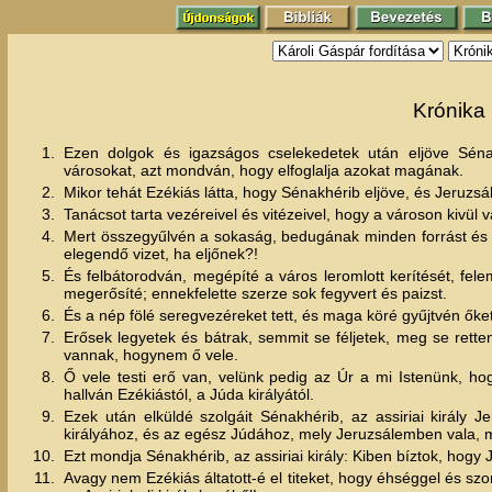
Krónika 
1.
Ezen dolgok és igazságos cselekedetek után eljöve Sénak
városokat, azt mondván, hogy elfoglalja azokat magának.
2.
Mikor tehát Ezékiás látta, hogy Sénakhérib eljöve, és Jeruzs
3.
Tanácsot tarta vezéreivel és vitézeivel, hogy a városon kivül 
4.
Mert összegyűlvén a sokaság, bedugának minden forrást és az
elegendő vizet, ha eljőnek?!
5.
És felbátorodván, megépíté a város leromlott kerítését, fele
megerősíté; ennekfelette szerze sok fegyvert és paizst.
6.
És a nép fölé seregvezéreket tett, és maga köré gyűjtvén őket
7.
Erősek legyetek és bátrak, semmit se féljetek, meg se retten
vannak, hogynem ő vele.
8.
Ő vele testi erő van, velünk pedig az Úr a mi Istenünk, 
hallván Ezékiástól, a Júda királyától.
9.
Ezek után elküldé szolgáit Sénakhérib, az assiriai király 
királyához, és az egész Júdához, mely Jeruzsálemben vala,
10.
Ezt mondja Sénakhérib, az assiriai király: Kiben bíztok, hog
11.
Avagy nem Ezékiás áltatott-é el titeket, hogy éhséggel és s