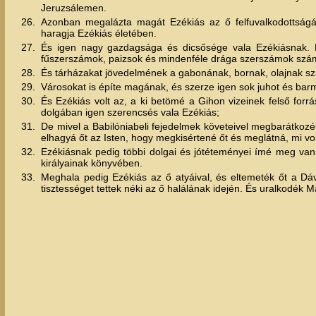
Jeruzsálemen.
26.
Azonban megalázta magát Ezékiás az ő felfuvalkodottságá
haragja Ezékiás életében.
27.
És igen nagy gazdagsága és dicsősége vala Ezékiásnak. É
fűszerszámok, paizsok és mindenféle drága szerszámok szá
28.
És tárházakat jövedelmének a gabonának, bornak, olajnak sz
29.
Városokat is építe magának, és szerze igen sok juhot és barm
30.
És Ezékiás volt az, a ki betömé a Gihon vizeinek felső forr
dolgában igen szerencsés vala Ezékiás;
31.
De mivel a Babilóniabeli fejedelmek követeivel megbarátkozé
elhagyá őt az Isten, hogy megkisértené őt és meglátná, mi vo
32.
Ezékiásnak pedig többi dolgai és jótéteményei ímé meg vann
királyainak könyvében.
33.
Meghala pedig Ezékiás az ő atyáival, és eltemeték őt a Dáv
tisztességet tettek néki az ő halálának idején. És uralkodék M