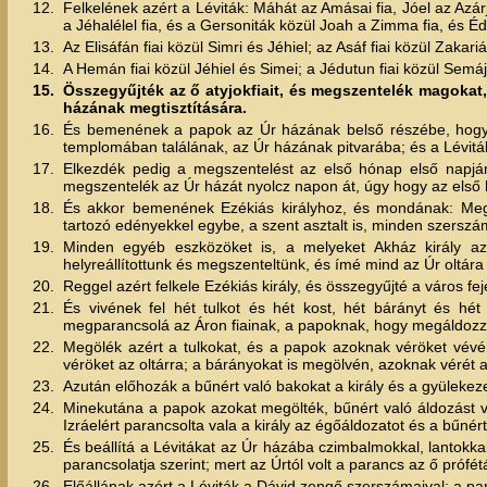
12.
Felkelének azért a Léviták: Máhát az Amásai fia, Jóel az Azárja
a Jéhalélel fia, és a Gersoniták közül Joah a Zimma fia, és Éd
13.
Az Elisáfán fiai közül Simri és Jéhiel; az Asáf fiai közül Zakari
14.
A Hemán fiai közül Jéhiel és Simei; a Jédutun fiai közül Semáj
15.
Összegyűjték az ő atyjokfiait, és megszentelék magokat,
házának megtisztítására.
16.
És bemenének a papok az Úr házának belső részébe, hogy az
templomában találának, az Úr házának pitvarába; és a Lévitá
17.
Elkezdék pedig a megszentelést az első hónap első napj
megszentelék az Úr házát nyolcz napon át, úgy hogy az első 
18.
És akkor bemenének Ezékiás királyhoz, és mondának: Megti
tartozó edényekkel egybe, a szent asztalt is, minden szerszá
19.
Minden egyéb eszközöket is, a melyeket Akház király az ő
helyreállítottunk és megszenteltünk, és ímé mind az Úr oltára
20.
Reggel azért felkele Ezékiás király, és összegyűjté a város f
21.
És vivének fel hét tulkot és hét kost, hét bárányt és hét
megparancsolá az Áron fiainak, a papoknak, hogy megáldozzá
22.
Megölék azért a tulkokat, és a papok azoknak véröket vévén
véröket az oltárra; a bárányokat is megölvén, azoknak vérét az
23.
Azután előhozák a bűnért való bakokat a király és a gyülekeze
24.
Minekutána a papok azokat megölték, bűnért való áldozást vé
Izráelért parancsolta vala a király az égőáldozatot és a bűnért
25.
És beállítá a Lévitákat az Úr házába czimbalmokkal, lantokka
parancsolatja szerint; mert az Úrtól volt a parancs az ő prófétái
26.
Előállának azért a Léviták a Dávid zengő szerszámaival; a pap