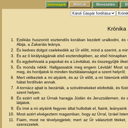
Krónika 
1.
Ezékiás huszonöt esztendős korában kezdett uralkodni, és
Abija, a Zakariás leánya.
2.
És kedves dolgot cselekedék az Úr előtt, mind a szerint, a mint
3.
És az ő királyságának első esztendejében, az első hónapban ki
4.
És egybehivatá a papokat és a Lévitákat, és összegyűjté őket 
5.
És monda nékik: Hallgassatok meg engem Léviták! Most szen
meg, és hordjatok ki minden tisztátalanságot a szent helyről;
6.
Mert vétkeztek a mi atyáink, és az Úr előtt, a mi Istenünk elő
hátat fordítván annak.
7.
A tornácz ajtait is bezárták, a szövétnekeket eloltották, és f
szent helyen.
8.
És ezért volt az Úrnak haragja Júdán és Jeruzsálemen, és ad
látjátok.
9.
És ímé a mi atyáink fegyver által hullottak el, fiaink, leányain
10.
Most azért elvégeztem magamban, hogy az Úrral, Izráel Istené
11.
Fiaim, most ne tévelyegjetek; mert az Úr választott titeket, 
szerezzetek.