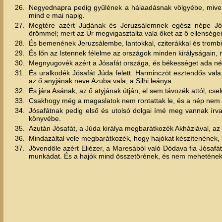
26.
Negyednapra pedig gyűlének a hálaadásnak völgyébe, mivel 
mind e mai napig.
27.
Megtére azért Júdának és Jeruzsálemnek egész népe Jós
örömmel; mert az Úr megvigasztalta vala őket az ő ellenségeik
28.
És bemenének Jeruzsálembe, lantokkal, cziterákkal és trombi
29.
És lőn az Istennek félelme az országok minden királyságain, m
30.
Megnyugovék azért a Jósafát országa, és békességet ada néki
31.
És uralkodék Jósafát Júda felett. Harminczöt esztendős val
az ő anyjának neve Azuba vala, a Silhi leánya.
32.
És jára Asának, az ő atyjának útján, el sem távozék attól, cs
33.
Csakhogy még a magaslatok nem rontattak le, és a nép nem ké
34.
Jósafátnak pedig első és utolsó dolgai ímé meg vannak írva 
könyvébe.
35.
Azután Jósafát, a Júda királya megbarátkozék Akháziával, az Iz
36.
Mindazáltal vele megbarátkozék, hogy hajókat készítenének,
37.
Jövendöle azért Eliézer, a Maresából való Dódava fia Jósafá
munkádat. És a hajók mind összetörének, és nem mehetének