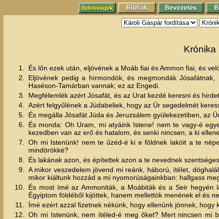
Krónika 
1.
És lőn ezek után, eljövének a Moáb fiai és Ammon fiai, és ve
2.
Eljövének pedig a hírmondók, és megmondák Jósafátnak, m
Haséson-Tamárban vannak; ez az Engedi.
3.
Megfélemlék azért Jósafát, és az Urat kezdé keresni és hirde
4.
Azért felgyűlének a Júdabeliek, hogy az Úr segedelmét kere
5.
És megálla Jósafát Júda és Jeruzsálem gyülekezetiben, az Úr 
6.
És monda: Oh Uram, mi atyáink Istene! nem te vagy-é egye
kezedben van az erő és hatalom, és senki nincsen, a ki ellen
7.
Oh mi Istenünk! nem te űzéd-é ki e földnek lakóit a te né
mindörökké?
8.
És lakának azon, és építettek azon a te nevednek szentséges
9.
A mikor veszedelem jövend mi reánk, háború, ítélet, döghalá
mikor kiáltunk hozzád a mi nyomorúságainkban: hallgass me
10.
És most ímé az Ammoniták, a Moábiták és a Seir hegyén lak
Égyiptom földéből kijöttek, hanem mellettök menének el és ne
11.
Ímé ezért azzal fizetnek nékünk, hogy ellenünk jönnek, hogy 
12.
Oh mi Istenünk, nem ítéled-é meg őket? Mert nincsen mi 