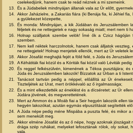
cselekedjünk, hanem csak te reád néznek a mi szemeink.
13.
És a Júdabeliek mindnyájan állanak vala az Úr előtt, gyermeke
14.
Akkor Jaházielre, a Zakariás fiára (ki Benája fia, ki Jéhiel fia,
a gyülekezet közepette,
15.
És monda: Mindnyájan, a kik Júdában és Jeruzsálemben lako
féljetek és ne rettegjetek e nagy sokaság miatt; mert nem ti h
16.
Holnap szálljatok szembe velök! Ímé ők a Czicz hágóján fo
szemben.
17.
Nem kell néktek harczolnotok, hanem csak álljatok veszteg, 
ne rettegjetek! Holnap menjetek ellenök, mert az Úr veletek le
18.
Akkor Jósafát meghajtá fejét a föld felé, s Júda és Jeruzsálem
19.
A Kéhátiták fiai közül és a Kóriták fiai közül való Léviták pedig
20.
És reggel felkészülvén, kimenének a Tékoa pusztájára; és 
Júda és Jeruzsálemben lakozók! Bízzatok az Úrban a ti Istent
21.
Tanácsot tartván pedig a néppel, előállítá az Úr énekese
Tiszteljétek az Urat, mert örökkévaló az ő irgalmassága;
22.
És a mint elkezdették az éneklést és a dícséretet: az Úr elle
Júdára jövének, és megverettetének.
23.
Mert az Ammon és a Moáb fiai a Seir hegyén lakozók ellen tá
hegyén lakozókat, azután egymás elpusztítását segítették elő
24.
A Júda népe pedig méne Mispába a puszta felé, és mikor a so
sem menekült meg.
25.
Akkor elméne Jósafát és az ő népe, hogy azoknak jószágait 
drága szép ruhákat, melyeket lefosztának rólok, oly sokat, 
vala.