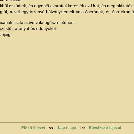
ökből esküdtek, és egyenlő akarattal keresték az Urat; és megtaláltaték
gtól, mivel egy iszonyú bálványt emelt vala Aserának, és Asa elront
 Asának tiszta szíve vala egész életében.
ezüstöt, aranyat és edényeket.
ejéig.
Lap teteje
>>
Következő fejezet
Előző fejezet
<<