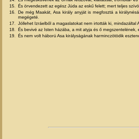
15.
És örvendezett az egész Júda az eskű felett; mert teljes szív
16.
De még Maakát, Asa király anyját is megfosztá a királynésá
megégeté.
17.
Jóllehet Izráelből a magaslatokat nem irtották ki, mindazáltal
18.
És bevivé az Isten házába, a mit atyja és ő megszentelének, 
19.
És nem volt háború Asa királyságának harminczötödik esztend