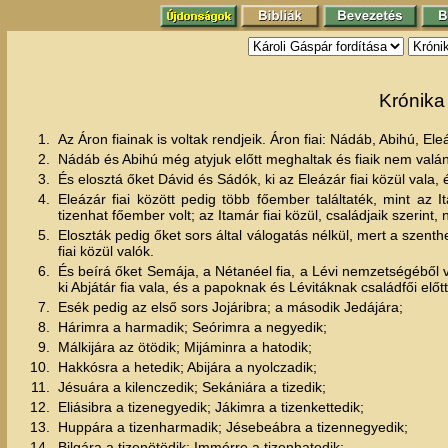
Krónika 
1.
Az Áron fiainak is voltak rendjeik. Áron fiai: Nádáb, Abihú, Ele
2.
Nádáb és Abihú még atyjuk előtt meghaltak és fiaik nem valán
3.
És elosztá őket Dávid és Sádók, ki az Eleázár fiai közül vala, és
4.
Eleázár fiai között pedig több főember találtaték, mint az It
tizenhat főember volt; az Itamár fiai közül, családjaik szerint, 
5.
Eloszták pedig őket sors által válogatás nélkül, mert a szent
fiai közül valók.
6.
És beírá őket Semája, a Nétanéel fia, a Lévi nemzetségéből val
ki Abjátár fia vala, és a papoknak és Lévitáknak családfői elő
7.
Esék pedig az első sors Jojáribra; a második Jedájára;
8.
Hárimra a harmadik; Seórimra a negyedik;
9.
Málkijára az ötödik; Mijáminra a hatodik;
10.
Hakkósra a hetedik; Abijára a nyolczadik;
11.
Jésuára a kilenczedik; Sekániára a tizedik;
12.
Eliásibra a tizenegyedik; Jákimra a tizenkettedik;
13.
Huppára a tizenharmadik; Jésebeábra a tizennegyedik;
14.
Bilgára a tizenötödik; Immérre a tizenhatodik;