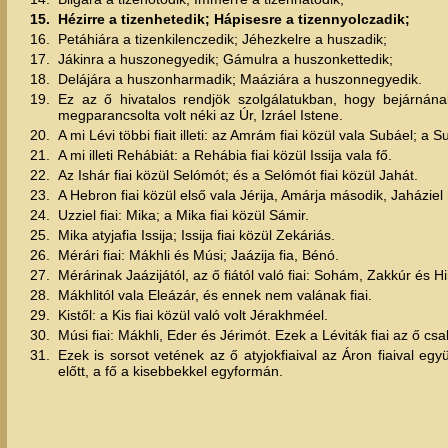
15.
Hézirre a tizenhetedik; Hápisesre a tizennyolczadik;
16.
Petáhiára a tizenkilenczedik; Jéhezkelre a huszadik;
17.
Jákinra a huszonegyedik; Gámulra a huszonkettedik;
18.
Delájára a huszonharmadik; Maáziára a huszonnegyedik.
19.
Ez az ő hivatalos rendjök szolgálatukban, hogy bejárnán
megparancsolta volt néki az Úr, Izráel Istene.
20.
A mi Lévi többi fiait illeti: az Amrám fiai közül vala Subáel; a S
21.
A mi illeti Rehábiát: a Rehábia fiai közül Issija vala fő.
22.
Az Ishár fiai közül Selómót; és a Selómót fiai közül Jahát.
23.
A Hebron fiai közül első vala Jérija, Amárja második, Jaházi
24.
Uzziel fiai: Mika; a Mika fiai közül Sámir.
25.
Mika atyjafia Issija; Issija fiai közül Zekáriás.
26.
Mérári fiai: Mákhli és Músi; Jaázija fia, Bénó.
27.
Mérárinak Jaázijától, az ő fiától való fiai: Sohám, Zakkúr és Hi
28.
Mákhlitól vala Eleázár, és ennek nem valának fiai.
29.
Kistől: a Kis fiai közül való volt Jérakhméel.
30.
Músi fiai: Mákhli, Eder és Jérimót. Ezek a Léviták fiai az ő csal
31.
Ezek is sorsot vetének az ő atyjokfiaival az Áron fiaival egy
előtt, a fő a kisebbekkel egyformán.