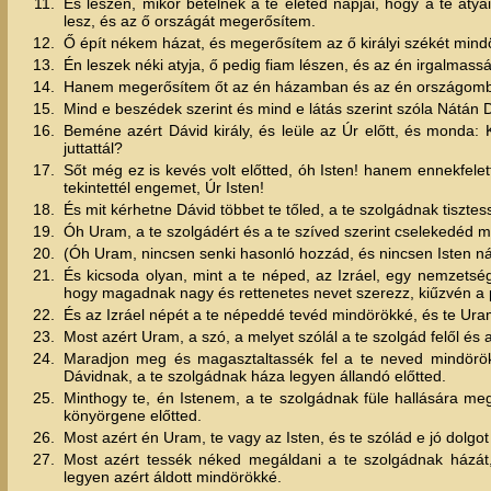
11.
És lészen, mikor betelnek a te életed napjai, hogy a te aty
lesz, és az ő országát megerősítem.
12.
Ő épít nékem házat, és megerősítem az ő királyi székét mind
13.
Én leszek néki atyja, ő pedig fiam lészen, és az én irgalmass
14.
Hanem megerősítem őt az én házamban és az én országomban
15.
Mind e beszédek szerint és mind e látás szerint szóla Nátán 
16.
Beméne azért Dávid király, és leüle az Úr előtt, és monda
juttattál?
17.
Sőt még ez is kevés volt előtted, óh Isten! hanem ennekfelet
tekintettél engemet, Úr Isten!
18.
És mit kérhetne Dávid többet te tőled, a te szolgádnak tisztes
19.
Óh Uram, a te szolgádért és a te szíved szerint cselekedéd m
20.
(Óh Uram, nincsen senki hasonló hozzád, és nincsen Isten nálad
21.
És kicsoda olyan, mint a te néped, az Izráel, egy nemzetsé
hogy magadnak nagy és rettenetes nevet szerezz, kiűzvén a 
22.
És az Izráel népét a te népeddé tevéd mindörökké, és te Uram,
23.
Most azért Uram, a szó, a melyet szólál a te szolgád felől és 
24.
Maradjon meg és magasztaltassék fel a te neved mindörök
Dávidnak, a te szolgádnak háza legyen állandó előtted.
25.
Minthogy te, én Istenem, a te szolgádnak füle hallására meg
könyörgene előtted.
26.
Most azért én Uram, te vagy az Isten, és te szólád e jó dolgot 
27.
Most azért tessék néked megáldani a te szolgádnak házát,
legyen azért áldott mindörökké.