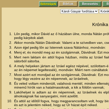
Krónika 
1.
Lőn pedig, mikor Dávid az ő házában ülne, monda Nátán próf
pedig kárpitok alatt.
2.
Akkor monda Nátán Dávidnak: Valami a te szívedben van, cse
3.
Azon éjjel pedig lőn az Istennek szava Nátánhoz, mondván:
4.
Menj el, és mondd meg az én szolgámnak, Dávidnak: Ezt mond
5.
Mert nem laktam én attól fogva házban, mióta az Izráel fi
sátorból sátorba.
6.
A mely helyeken jártam az Izráel egész népével, szólottam-é 
az én népemet legeltessék), mondván: Miért nem csináltatok
7.
Most azért ezt mondjad az én szolgámnak, Dávidnak: Ezt mond
hogy légy vezére az én népemnek, az Izráelnek,
8.
És veled voltam mindenütt, valahová mentél, minden ellenségei
minemű hírök van a hatalmasoknak, a kik a földön vannak;
9.
Lakóhelyet is adtam az én népemnek, az Izráelnek és elpl
álnokságnak fiai sanyargatni, mint azelőtt.
10.
És attól az időtől fogva, hogy megparancsoltam volt, hogy bi
és azt is jelentém néked, hogy az Úr házat épít néked.