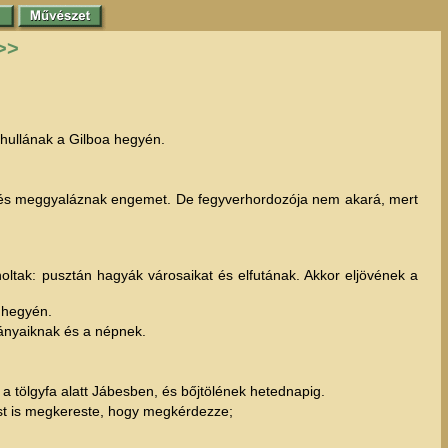
>>
 hullának a Gilboa hegyén.
k, és meggyaláznak engemet. De fegyverhordozója nem akará, mert
oltak: pusztán hagyák városaikat és elfutának. Akkor eljövének a
a hegyén.
lványaiknak és a népnek.
 a tölgyfa alatt Jábesben, és bőjtölének hetednapig.
öst is megkereste, hogy megkérdezze;