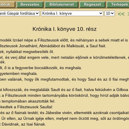
<<
Krónika I. könyve 10. rész
modék Izráel népe a Filiszteusok előtt, és néhányan a sebek miatt el is
iliszteusok Jonathánt, Abinádábot és Malkisuát, a Saul fiait.
sek, nyilakkal megsebesíték őt.
t, és verj által engem vele, mert netalán eljőnek e körülmetéletlene
zék.
t, ő is a fegyverbe bocsátkozék, és meghala.
 egyetemben meghala.
gyben valának, hogy ők megfutamodtak, és hogy Saul és az ő fiai megh
 kifoszszák, és megtalálák Sault és az ő fiait, halva feküdvén a Gilbo
ldék a Filiszteusok minden tartományába köröskörül, hogy hírül adják bá
on templomában akasztották fel.
edtek a Filiszteusok Saullal:
s az ő fiainak testét; és Jábesbe vivén, eltemeték azoknak csontjaikat
 Úr ellen, az Úrnak igéje ellen, melyet nem őrzött meg, sőt az ördöng
 Dávidnak, az Isai fiának.