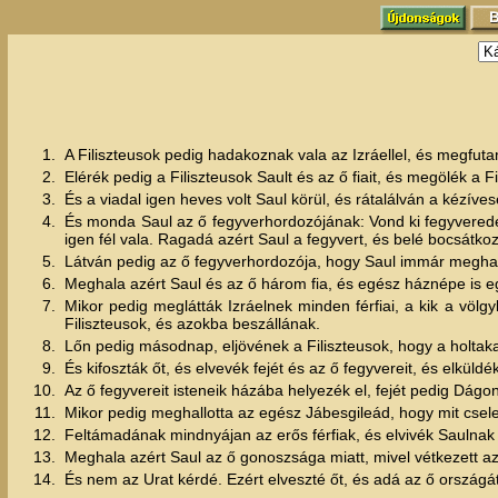
1.
A Filiszteusok pedig hadakoznak vala az Izráellel, és megfuta
2.
Elérék pedig a Filiszteusok Sault és az ő fiait, és megölék a F
3.
És a viadal igen heves volt Saul körül, és rátalálván a kézíve
4.
És monda Saul az ő fegyverhordozójának: Vond ki fegyverede
igen fél vala. Ragadá azért Saul a fegyvert, és belé bocsátko
5.
Látván pedig az ő fegyverhordozója, hogy Saul immár meghal
6.
Meghala azért Saul és az ő három fia, és egész háznépe is
7.
Mikor pedig meglátták Izráelnek minden férfiai, a kik a völ
Filiszteusok, és azokba beszállának.
8.
Lőn pedig másodnap, eljövének a Filiszteusok, hogy a holtakat
9.
És kifoszták őt, és elvevék fejét és az ő fegyvereit, és elkü
10.
Az ő fegyvereit isteneik házába helyezék el, fejét pedig Dág
11.
Mikor pedig meghallotta az egész Jábesgileád, hogy mit cselek
12.
Feltámadának mindnyájan az erős férfiak, és elvivék Saulnak é
13.
Meghala azért Saul az ő gonoszsága miatt, mivel vétkezett az
14.
És nem az Urat kérdé. Ezért elveszté őt, és adá az ő országát