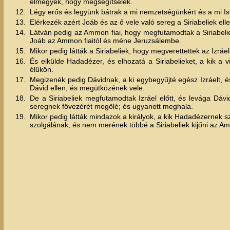
elmegyek, hogy megsegítselek.
12.
Légy erős és legyünk bátrak a mi nemzetségünkért és a mi Ist
13.
Elérkezék azért Joáb és az ő vele való sereg a Siriabeliek el
14.
Látván pedig az Ammon fiai, hogy megfutamodtak a Siriabeli
Joáb az Ammon fiaitól és méne Jeruzsálembe.
15.
Mikor pedig látták a Siriabeliek, hogy megverettettek az Izráe
16.
És elkülde Hadadézer, és elhozatá a Siriabelieket, a kik a
élükön.
17.
Megizenék pedig Dávidnak, a ki egybegyűjté egész Izráelt, é
Dávid ellen, és megütközének vele.
18.
De a Siriabeliek megfutamodtak Izráel előtt, és levága Dávi
seregnek fővezérét megölé; és ugyanott meghala.
19.
Mikor pedig látták mindazok a királyok, a kik Hadadézernek szo
szolgálának; és nem merének többé a Siriabeliek kijőni az Am