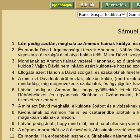
Sámuel I
1.
Lőn pedig azután, meghala az Ammon fiainak királya, és u
2.
És monda Dávid: Irgalmasságot teszek Hánonnal, Náhás fiával
vigasztalja őt szolgái által atyja halála felől. Mikor Dávid sz
3.
Mondának az Ammon fiainak vezérei Hánonnak, az ő uroknak: 
küldött? Vajjon Dávid nem inkább azért küldötte-é hozzád szol
4.
Elfogatá azért Hánon a Dávid szolgáit, és szakáloknak felét le
5.
A mint ezt Dávidnak hírül hozták, eleikbe külde, (mert ezek
mindaddig, míg megnevekedik szakálotok; és úgy jőjjetek haz
6.
Látván pedig az Ammon fiai, hogy gyűlöltekké lettek Dáv
Réhóbbelieket és ugyancsak Siriában a Czóbeusokat, hú
tizenkétezer embert.
7.
A mint ezt Dávid meghallá, elküldötte Joábot és a vitézeknek
8.
Kivonulának az Ammon fiai is, és csatarendbe állottak a k
magukban valának a mezőn.
9.
Látván pedig Joáb, hogy mind elől, mind hátul ellenség van ő el
10.
A népnek maradékát az ő öcscsének, Abisainak vezetésére bízt
11.
És monda: Ha erősebbek lesznek a Siriabeliek nálamnál, né