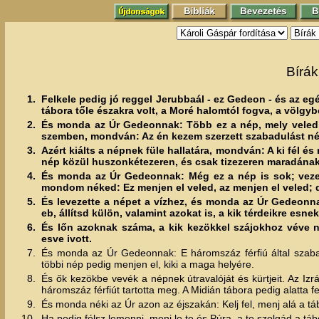
Bírák
1.
Felkele pedig jó reggel Jerubbaál - ez Gedeon - és az egé
tábora tőle északra volt, a Moré halomtól fogva, a völgyb
2.
És monda az Úr Gedeonnak: Több ez a nép, mely veled
szemben, mondván: Az én kezem szerzett szabadulást n
3.
Azért kiálts a népnek füle hallatára, mondván: A ki fél és
nép közül huszonkétezeren, és csak tizezeren maradának
4.
És monda az Úr Gedeonnak: Még ez a nép is sok; vezes
mondom néked: Ez menjen el veled, az menjen el veled; d
5.
És levezette a népet a vízhez, és monda az Úr Gedeonna
eb, állítsd külön, valamint azokat is, a kik térdeikre esne
6.
És lőn azoknak száma, a kik kezökkel szájokhoz véve ny
esve ivott.
7.
És monda az Úr Gedeonnak: E háromszáz férfiú által szabadí
többi nép pedig menjen el, kiki a maga helyére.
8.
És ők kezökbe vevék a népnek útravalóját és kürtjeit. Az Izrá
háromszáz férfiút tartotta meg. A Midián tábora pedig alatta f
9.
És monda néki az Úr azon az éjszakán: Kelj fel, menj alá a t
10.
Ha pedig félsz lemenni, menj le te és Púra, a te szolgád a táb