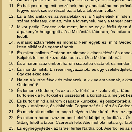
11.
És hallgasd meg, mit beszélnek, hogy annakutána megerősödje
fegyveresek szélső részéhez, a kik a táborban voltak.
12.
És a Midiániták és az Amálekiták és a Napkeletiek minden 
száma sokaságuk miatt, mint a fövenynek, mely a tenger part
13.
Mikor pedig Gedeon oda ment, ímé az egyik férfiú épen á
árpakenyér hengergett alá a Midiániták táborára, és mikor a sát
ledőlt.
14.
A másik aztán felele és monda: Nem egyéb ez, mint Gedeonna
Isten Midiánt és egész táborát.
15.
És mikor hallotta Gedeon az álomnak elbeszélését és annak
Keljetek fel, mert kezetekbe adta az Úr a Midián táborát.
16.
És a háromszáz embert három csapatba osztá el, és mindenikn
17.
És monda nékik: Én reám vigyázzatok, és úgy cselekedjetek. 
úgy cselekedjetek.
18.
Ha én a kürtbe fúvok és mindazok, a kik velem vannak, akkor ti
Gedeonért!
19.
És leméne Gedeon, és az a száz férfiú, a ki vele volt, a tábor
kürtölének a kürtökkel és összetörék a korsókat, a melyek k
20.
És kürtölt mind a három csapat a kürtökkel, és összetörték a 
hogy kürtöljenek, és kiáltának: Fegyverre! Az Úrért és Gedeon
21.
És mindenik ott állott a maga helyén a tábor körül. Erre az eg
22.
És mikor a háromszáz ember belefújt kürtjébe, fordítá az Úr 
Sittáig futott a tábor, Czererah felé, Abelmehola határáig, Tab
23.
És egybegyűjtettek az Izráel férfiai Nafthaliból, Áserből és a