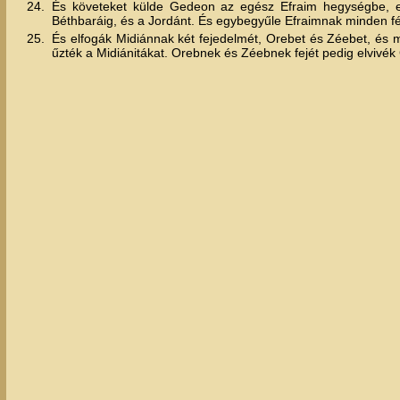
24.
És követeket külde Gedeon az egész Efraim hegységbe, ezt i
Béthbaráig, és a Jordánt. És egybegyűle Efraimnak minden férf
25.
És elfogák Midiánnak két fejedelmét, Orebet és Zéebet, és 
űzték a Midiánitákat. Orebnek és Zéebnek fejét pedig elvivé