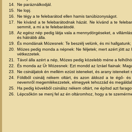
14.
Ne paráználkodjál.
15.
Ne lopj.
16.
Ne tégy a te felebarátod ellen hamis tanúbizonyságot.
17.
Ne kívánd a te felebarátodnak házát. Ne kívánd a te felebar
semmit, a mi a te felebarátodé.
18.
Az egész nép pedig látja vala a mennydörgéseket, a villámlás
és hátrább álla.
19.
És mondának Mózesnek: Te beszélj velünk, és mi hallgatunk; 
20.
Mózes pedig monda a népnek: Ne féljetek; mert azért jött az I
vétkezzetek.
21.
Távol álla azért a nép, Mózes pedig közelebb méne a felhőhö
22.
És monda az Úr Mózesnek: Ezt mondd az Izráel fiainak: Magat
23.
Ne csináljatok én mellém ezüst isteneket, és arany isteneket 
24.
Földből csinálj nékem oltárt, és azon áldozd a te égő- és
nevemről megemlékezzetek, elmegyek tehozzád és megáldal
25.
Ha pedig kövekből csinálsz nékem oltárt, ne építsd azt faragot
26.
Lépcsőkön se menj fel az én oltáromhoz, hogy a te szemérme