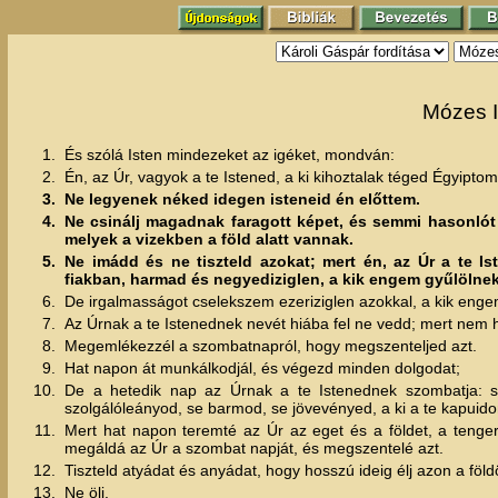
Mózes I
1.
És szólá Isten mindezeket az igéket, mondván:
2.
Én, az Úr, vagyok a te Istened, a ki kihoztalak téged Égyiptom
3.
Ne legyenek néked idegen isteneid én előttem.
4.
Ne csinálj magadnak faragott képet, és semmi hasonlót
melyek a vizekben a föld alatt vannak.
5.
Ne imádd és ne tiszteld azokat; mert én, az Úr a te Is
fiakban, harmad és negyediziglen, a kik engem gyűlölnek
6.
De irgalmasságot cselekszem ezeriziglen azokkal, a kik enge
7.
Az Úrnak a te Istenednek nevét hiába fel ne vedd; mert nem ha
8.
Megemlékezzél a szombatnapról, hogy megszenteljed azt.
9.
Hat napon át munkálkodjál, és végezd minden dolgodat;
10.
De a hetedik nap az Úrnak a te Istenednek szombatja: s
szolgálóleányod, se barmod, se jövevényed, a ki a te kapuido
11.
Mert hat napon teremté az Úr az eget és a földet, a teng
megáldá az Úr a szombat napját, és megszentelé azt.
12.
Tiszteld atyádat és anyádat, hogy hosszú ideig élj azon a föld
13.
Ne ölj.