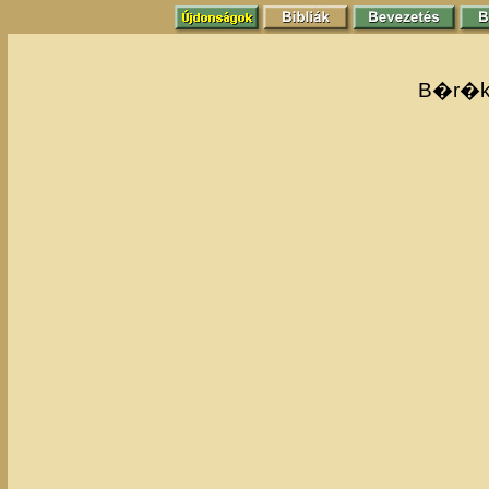
B�r�k 