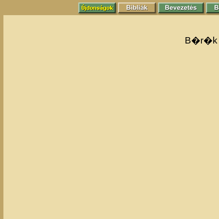
B�r�k 