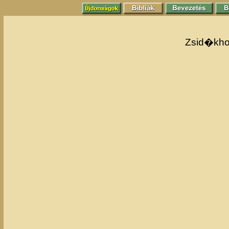
Zsid�khoz