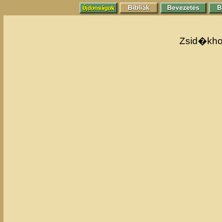
Zsid�khoz